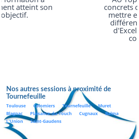
concrets qui permettent de
mettre en application les
différentes applications
d'Excel. Merci ! et bon
congé mat !!!
Nos autres sessions à proximité de
Tournefeuille
Toulouse
Colomiers
Tournefeuille
Muret
Blagnac
Plaisance-du-Touch
Cugnaux
Balma
L'Union
Saint-Gaudens