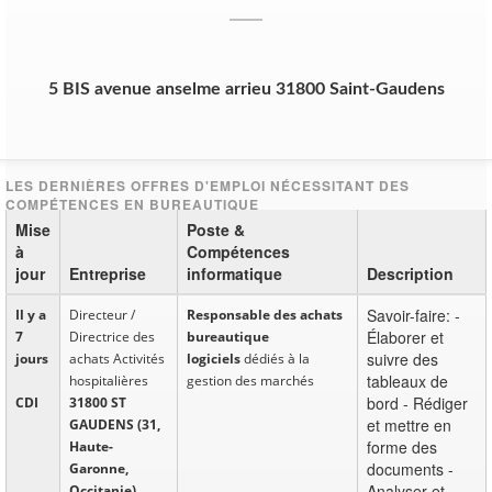
5 BIS avenue anselme arrieu 31800 Saint-Gaudens
Mise
Poste &
à
Compétences
jour
Entreprise
informatique
Description
Savoir-faire: -
Il y a
Directeur /
Responsable des achats
Élaborer et
7
Directrice des
bureautique
suivre des
jours
achats Activités
logiciel
s
dédiés à la
tableaux de
hospitalières
gestion des marchés
bord - Rédiger
CDI
31800 ST
et mettre en
GAUDENS (31,
forme des
Haute-
documents -
Garonne,
Analyser et
Occitanie)