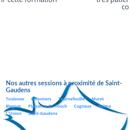
comme moi
Nos autres sessions à proximité de Saint-
Gaudens
Toulouse
Colomiers
Tournefeuille
Muret
Blagnac
Plaisance-du-Touch
Cugnaux
Balma
L'Union
Saint-Gaudens