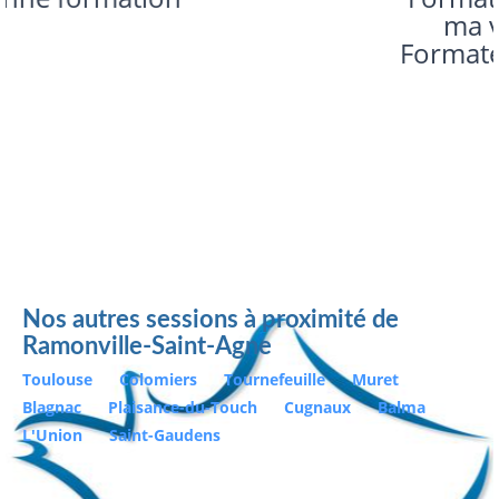
ma vie quotidienne
Formateur très compétent
Nos autres sessions à proximité de
Ramonville-Saint-Agne
Toulouse
Colomiers
Tournefeuille
Muret
Blagnac
Plaisance-du-Touch
Cugnaux
Balma
L'Union
Saint-Gaudens