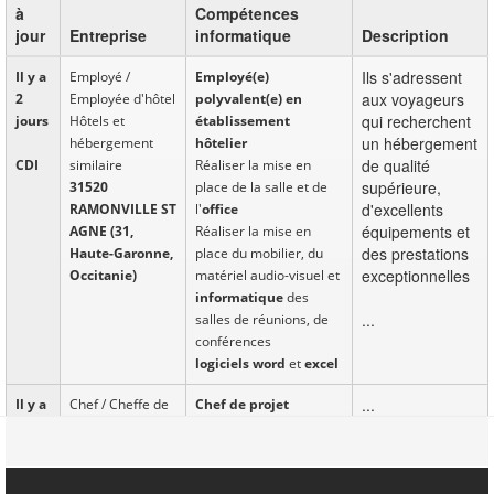
à
Compétences
jour
Entreprise
informatique
Description
Ils s'adressent
Il y a
Employé /
Employé(e)
aux voyageurs
2
Employée d'hôtel
polyvalent(e) en
qui recherchent
jours
Hôtels et
établissement
un hébergement
hébergement
hôtelier
de qualité
CDI
similaire
Réaliser la mise en
supérieure,
31520
place de la salle et de
d'excellents
RAMONVILLE ST
l'
office
équipements et
AGNE (31,
Réaliser la mise en
des prestations
Haute-Garonne,
place du mobilier, du
exceptionnelles
Occitanie)
matériel audio-visuel et
informatique
des
...
salles de réunions, de
conférences
logiciel
s
word
et
excel
...
Il y a
Chef / Cheffe de
Chef de projet
2
projet Maîtrise
Maîtrise d'Ouvrage SI
jours
d'Ouvrage des
(MOA)
Systèmes
CDI
d'Information