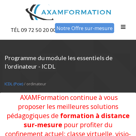
Notre Offre sur-mesure
TÉL 09 72 50 20 00
Programme du module les essentiels de
l'ordinateur - ICDL
ICDL (Pcie)
/ ordinateur
AXAMFormation continue à vous
proposer les meilleures solutions
pédagogiques de
formation à distance
sur-mesure
pour profiter du
confinement actuel: classe virtuelle, visio-