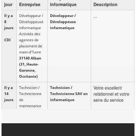
jour
Entreprise
informatique
Description
...
Il y a
Développeur /
Développeur /
8
Développeuse
Développeuse
jours
informatique
informatique
Activités des
CDI
agences de
placement de
main-d'?uvre
31140 Alban
(31, Haute-
Garonne,
Occitanie)
Votre excellent
Il y a
Technicien /
Technicien /
relationnel et votre
14
Technicienne
Technicienne SAV en
sens du service
jours
de
informatique
maintenance
A l'aise avec les
CDI
en
outils informatiques
informatique
de suivi
Activités des
d'intervention
agences de