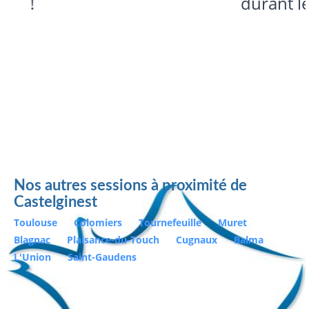
durant les deux sessions
Nos autres sessions à proximité de
Castelginest
Toulouse
Colomiers
Tournefeuille
Muret
Blagnac
Plaisance-du-Touch
Cugnaux
Balma
L'Union
Saint-Gaudens