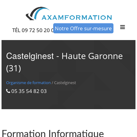
Notre Offre sur-mesure
TÉL 09 72 50 20 00
Castelginest -
Haute Garonne
(31)
Organisme de formation
/ Castelginest
05 35 54 82 03
Formation Informatique