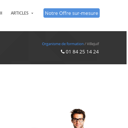
Notre Offre sur-mesure
I
ARTICLES
Organisme de formation
/ Villejuif
01 84 25 14 24