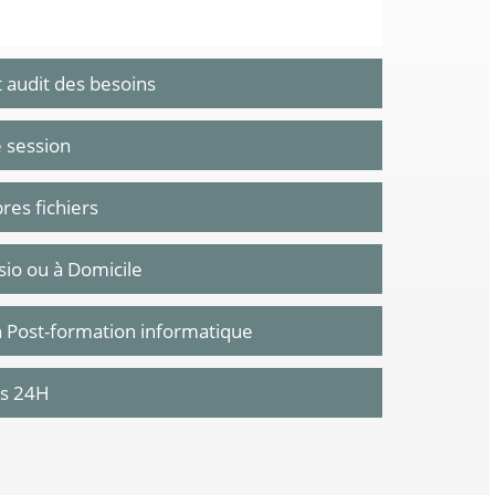
t audit des besoins
e session
res fichiers
Visio ou à Domicile
n Post-formation informatique
us 24H