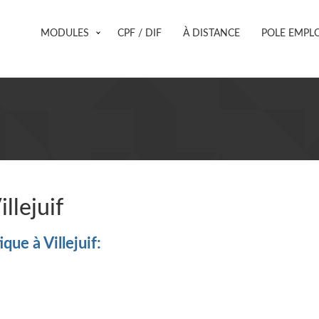
MODULES
CPF / DIF
À DISTANCE
POLE EMPLO
llejuif
ue à Villejuif: