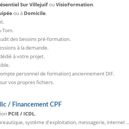
ésentiel Sur Villejuif
ou
VisioFormation
.
uipée
ou à
Domicile
.
t.
-Tom.
udit des besoins pré-formation.
sessions à la demande.
édié à votre projet.
ible.
ompte personnel de formation) anciennement DIF.
 sur vos propres fichiers.
blic / Financement CPF
tion
PCIE / ICDL
.
eautique, système d'exploitation, messagerie, internet ...