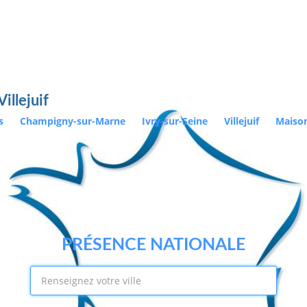
illejuif
és
Champigny-sur-Marne
Ivry-sur-Seine
Villejuif
Maison
PRÉSENCE NATIONALE