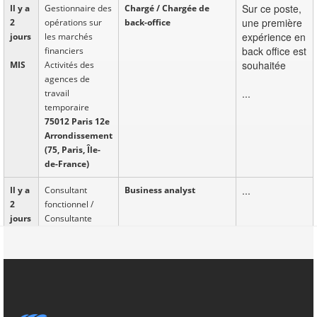
Sur ce poste,
Il y a
Gestionnaire des
Chargé / Chargée de
une première
2
opérations sur
back-office
expérience en
jours
les marchés
back office est
financiers
souhaitée
MIS
Activités des
agences de
...
travail
temporaire
75012 Paris 12e
Arrondissement
(75, Paris, Île-
de-France)
...
Il y a
Consultant
Business analyst
2
fonctionnel /
jours
Consultante
fonctionnelle des
CDI
systèmes
d'information
Hypermarchés
94400 Seine (94,
Val-de-Marne,