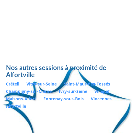
Nos autres sessions à proximité de
Alfortville
Créteil
Vitry-sur-Seine
Saint-Maur-des-Fossés
Champigny-sur-Marne
Ivry-sur-Seine
Villejuif
Maisons-Alfort
Fontenay-sous-Bois
Vincennes
Alfortville