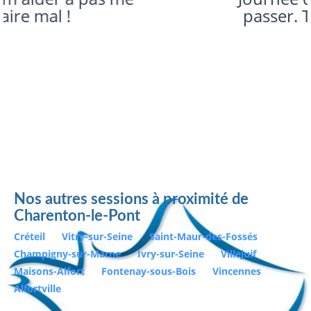
passer. Tres interressant
Nos autres sessions à proximité de
Charenton-le-Pont
Créteil
Vitry-sur-Seine
Saint-Maur-des-Fossés
Champigny-sur-Marne
Ivry-sur-Seine
Villejuif
Maisons-Alfort
Fontenay-sous-Bois
Vincennes
Alfortville