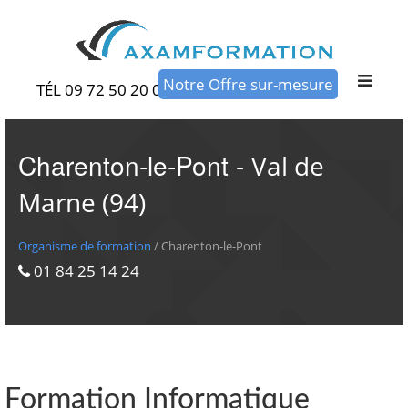
Notre Offre sur-mesure
TÉL 09 72 50 20 00
Charenton-le-Pont -
Val de
Marne (94)
Organisme de formation
/ Charenton-le-Pont
01 84 25 14 24
Formation Informatique