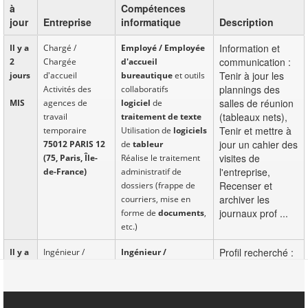
à
Compétences
jour
Entreprise
informatique
Description
Information et
Il y a
Chargé /
Employé / Employée
communication :
2
Chargée
d'accueil
Tenir à jour les
jours
d'accueil
bureautique
et outils
plannings des
Activités des
collaboratifs
salles de réunion
MIS
agences de
logiciel
de
(tableaux nets),
travail
traitement de texte
Tenir et mettre à
temporaire
Utilisation de
logiciel
s
jour un cahier des
75012 PARIS 12
de
tableur
visites de
(75, Paris, Île-
Réalise le traitement
l'entreprise,
de-France)
administratif de
Recenser et
dossiers (frappe de
archiver les
courriers, mise en
journaux prof ...
forme de
document
s
,
etc.)
Profil recherché :
Il y a
Ingénieur /
Ingénieur /
- A partir de Bac
2
Ingénieure calcul
Ingénieure d'études
+3, Bac+5
jours
et structure
structure
souhaité -
Administration
Superviser et
Ingénieur, master
CDD
publique (tutelle)
contrôler l'exécution