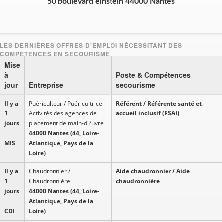
50 boulevard einstein 44000 Nantes
Mise
à
Poste & Compétences
jour
Entreprise
secourisme
Il y a
Puériculteur / Puéricultrice
Référent / Référente santé et
1
Activités des agences de
accueil inclusif (RSAI)
jours
placement de main-d'?uvre
44000 Nantes (44, Loire-
MIS
Atlantique, Pays de la
Loire)
Il y a
Chaudronnier /
Aide chaudronnier / Aide
1
Chaudronnière
chaudronnière
jours
44000 Nantes (44, Loire-
Atlantique, Pays de la
CDI
Loire)