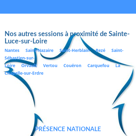
Nos autres sessions à proximité de Sainte-
Luce-sur-Loire
Nantes
Saint-Nazaire
Saint-Herblain
Rezé
Saint-
Sébastien-sur-
Loire
Orvault
Vertou
Couëron
Carquefou
La
Chapelle-sur-Erdre
PRÉSENCE NATIONALE