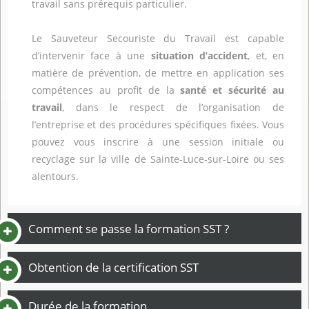
travail sans prérequis particulier.
Le Sauveteur Secouriste du Travail est capable
d’intervenir face à une
situation d’accident
, et, en
matière de prévention, de mettre en application ses
compétences au profit de la
santé et sécurité au
travail
, dans le respect de l’organisation de
l’entreprise et des procédures spécifiques fixées. Vous
pouvez vous inscrire à une session initiale ou
recyclage sur la ville de Sainte-Luce-sur-Loire ou ses
alentours.
Comment se passe la formation SST ?
Obtention de la certification SST
Durée de la formation