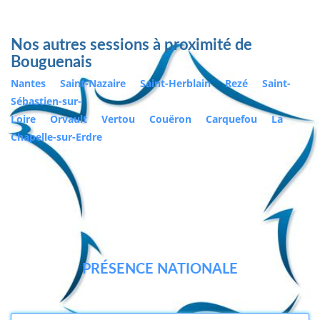
Nos autres sessions à proximité de
Bouguenais
Nantes
Saint-Nazaire
Saint-Herblain
Rezé
Saint-
Sébastien-sur-
Loire
Orvault
Vertou
Couëron
Carquefou
La
Chapelle-sur-Erdre
PRÉSENCE NATIONALE