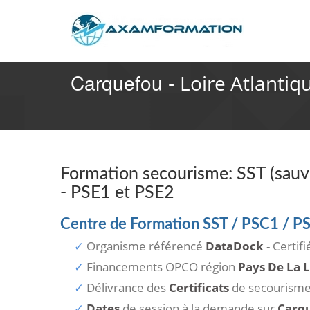
Carquefou -
Loire Atlantiqu
Formation secourisme: SST (sauve
- PSE1 et PSE2
Centre de Formation SST / PSC1 / P
Organisme référencé
DataDock
- Certif
Financements OPCO région
Pays De La L
Délivrance des
Certificats
de secourism
Dates
de session à la demande sur
Carq