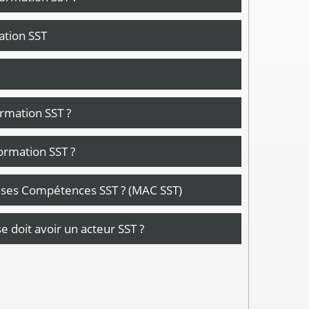
cation SST
ormation SST ?
ormation SST ?
r ses Compétences SST ? (MAC SST)
 doit avoir un acteur SST ?
'a mettre en