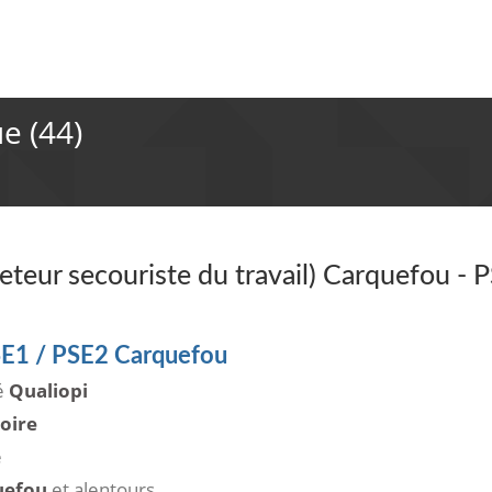
e (44)
teur secouriste du travail) Carquefou - 
SE1 / PSE2 Carquefou
ié
Qualiopi
oire
e
uefou
et alentours