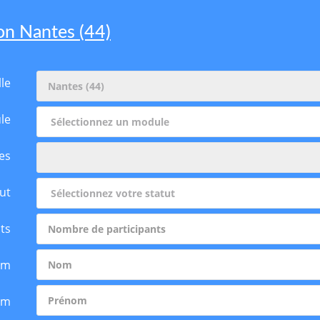
ion Nantes (44)
lle
le
es
ut
ts
om
om