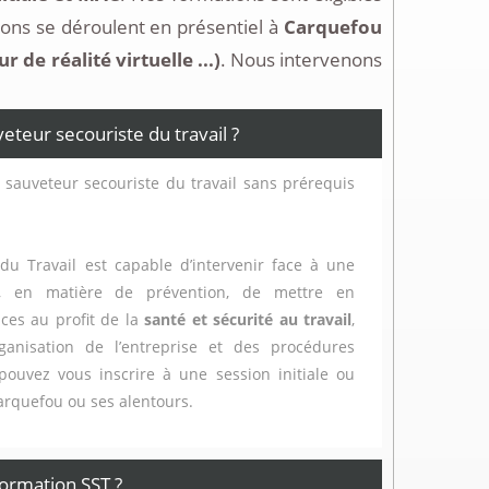
ons se déroulent en présentiel à
Carquefou
de réalité virtuelle ...)
. Nous intervenons
eur secouriste du travail ?
 sauveteur secouriste du travail sans prérequis
du Travail est capable d’intervenir face à une
t, en matière de prévention, de mettre en
ces au profit de la
santé et sécurité au travail
,
ganisation de l’entreprise et des procédures
 pouvez vous inscrire à une session initiale ou
Carquefou ou ses alentours.
ormation SST ?