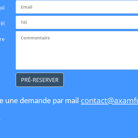
il
Tél
re
PRÉ-RESERVER
contact@axamfo
re une demande par mail
1