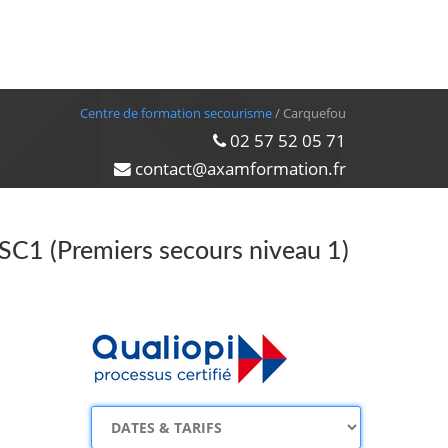
Centre de formation secourisme
/ Carquefou
02 57 52 05 71
contact@axamformation.fr
PSC1 (Premiers secours niveau 1)