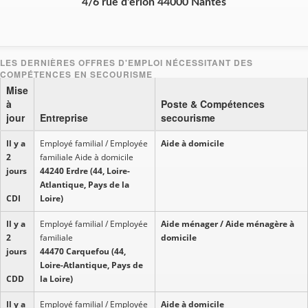
4/6 rue d'erlon 44000 Nantes
Mise
à
Poste & Compétences
jour
Entreprise
secourisme
Il y a
Employé familial / Employée
Aide à domicile
2
familiale Aide à domicile
jours
44240 Erdre (44, Loire-
Atlantique, Pays de la
CDI
Loire)
Il y a
Employé familial / Employée
Aide ménager / Aide ménagère à
2
familiale
domicile
jours
44470 Carquefou (44,
Loire-Atlantique, Pays de
CDD
la Loire)
Il y a
Employé familial / Employée
Aide à domicile