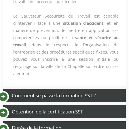
travail sans prérequis particulier.
Le Sauveteur Secouriste du Travail est capable
d’intervenir face à une
situation d’accident
, et, en
matière de prévention, de mettre en application ses
compétences au profit de la
santé et sécurité au
travail
, dans le respect de l’organisation de
l’entreprise et des procédures spécifiques fixées. Vous
pouvez vous inscrire à une session initiale ou
recyclage sur la ville de La Chapelle-sur-Erdre ou ses
alentours.
Comment se passe la formation SST ?
Obtention de la certification SST
Durée de la formation