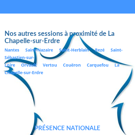
Nos autres sessions à proximité de La
Chapelle-sur-Erdre
Nantes
Saint-Nazaire
Saint-Herblain
Rezé
Saint-
Sébastien-sur-
Loire
Orvault
Vertou
Couëron
Carquefou
La
Chapelle-sur-Erdre
PRÉSENCE NATIONALE