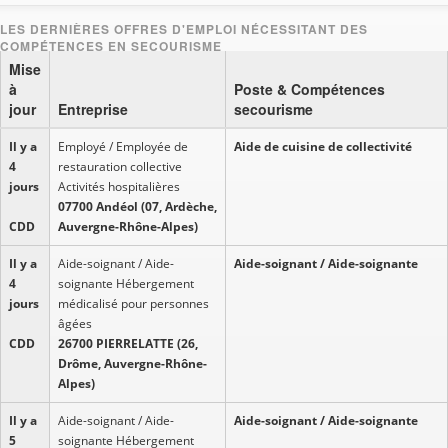
Mise
à
Poste & Compétences
jour
Entreprise
secourisme
Il y a
Employé / Employée de
Aide de cuisine de collectivité
4
restauration collective
jours
Activités hospitalières
07700 Andéol (07, Ardèche,
CDD
Auvergne-Rhône-Alpes)
Il y a
Aide-soignant / Aide-
Aide-soignant / Aide-soignante
4
soignante Hébergement
jours
médicalisé pour personnes
âgées
CDD
26700 PIERRELATTE (26,
Drôme, Auvergne-Rhône-
Alpes)
Il y a
Aide-soignant / Aide-
Aide-soignant / Aide-soignante
5
soignante Hébergement