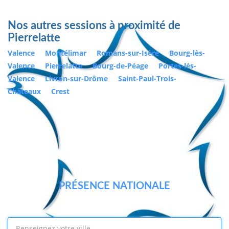
Nos autres sessions à proximité de
Pierrelatte
Valence
Montélimar
Romans-sur-Isère
Bourg-lès-
Valence
Pierrelatte
Bourg-de-Péage
Portes-lès-
Valence
Livron-sur-Drôme
Saint-Paul-Trois-
Châteaux
Crest
PRÉSENCE NATIONALE