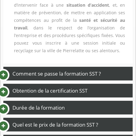
d’intervenir face à une
situation d’accident
, et, en
matière de prévention, de mettre en application ses
compétences au profit de la
santé et sécurité au
travail
, dans le respect de l’organisation de
l’entreprise et des procédures spécifiques fixées. Vous
pouvez vous inscrire à une session initiale ou
recyclage sur la ville de Pierrelatte ou ses alentours.
Comment se passe la formation SST ?
Obtention de la certification SST
Durée de la formation
Quel est le prix de la formation SST ?