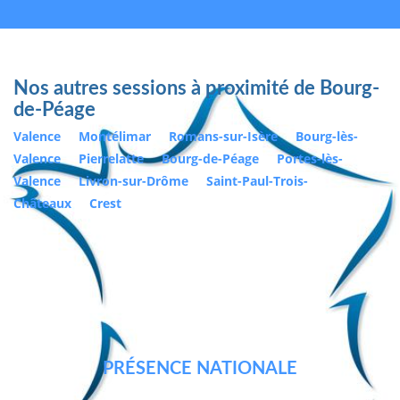
Nos autres sessions à proximité de Bourg-
de-Péage
Valence
Montélimar
Romans-sur-Isère
Bourg-lès-
Valence
Pierrelatte
Bourg-de-Péage
Portes-lès-
Valence
Livron-sur-Drôme
Saint-Paul-Trois-
Châteaux
Crest
PRÉSENCE NATIONALE