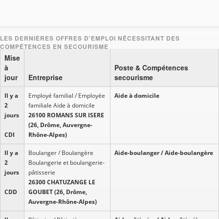
Mise
à
Poste & Compétences
jour
Entreprise
secourisme
Il y a
Employé familial / Employée
Aide à domicile
2
familiale Aide à domicile
jours
26100 ROMANS SUR ISERE
(26, Drôme, Auvergne-
CDI
Rhône-Alpes)
Il y a
Boulanger / Boulangère
Aide-boulanger / Aide-boulangère
2
Boulangerie et boulangerie-
jours
pâtisserie
26300 CHATUZANGE LE
CDD
GOUBET (26, Drôme,
Auvergne-Rhône-Alpes)