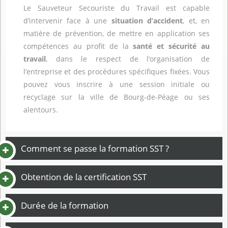
Le Sauveteur Secouriste du Travail est capable
d’intervenir face à une
situation d’accident
, et, en
matière de prévention, de mettre en application ses
compétences au profit de la
santé et sécurité au
travail
, dans le respect de l’organisation de
l’entreprise et des procédures spécifiques fixées. Vous
pouvez vous inscrire à une session initiale ou
recyclage sur la ville de Bourg-de-Péage ou ses
alentours.
Comment se passe la formation SST ?
Obtention de la certification SST
Durée de la formation