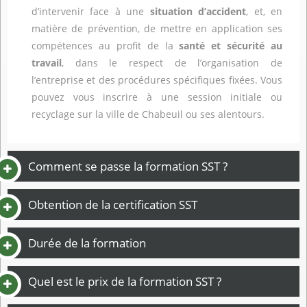
d’intervenir face à une
situation d’accident
, et, en
matière de prévention, de mettre en application ses
compétences au profit de la
santé et sécurité au
travail
, dans le respect de l’organisation de
l’entreprise et des procédures spécifiques fixées. Vous
pouvez vous inscrire à une session initiale ou
recyclage sur la ville de Chabeuil ou ses alentours.
Comment se passe la formation SST ?
Obtention de la certification SST
Durée de la formation
Quel est le prix de la formation SST ?