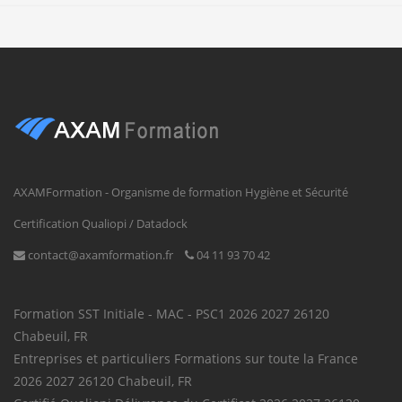
AXAMFormation - Organisme de formation Hygiène et Sécurité
Certification Qualiopi / Datadock
contact@axamformation.fr
04 11 93 70 42
Formation SST
Initiale - MAC - PSC1
2026
2027
26120
Chabeuil
,
FR
Entreprises et particuliers
Formations sur toute la France
2026
2027
26120
Chabeuil
,
FR