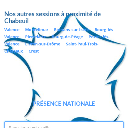
Nos autres sessions à proximité de
Chabeuil
Valence
Montélimar
Romans-sur-Isère
Bourg-lès-
Valence
Pierrelatte
Bourg-de-Péage
Portes-lès-
Valence
Livron-sur-Drôme
Saint-Paul-Trois-
Châteaux
Crest
PRÉSENCE NATIONALE