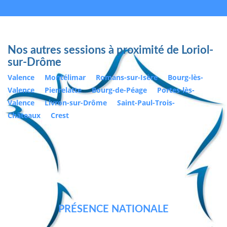
Nos autres sessions à proximité de Loriol-
sur-Drôme
Valence
Montélimar
Romans-sur-Isère
Bourg-lès-
Valence
Pierrelatte
Bourg-de-Péage
Portes-lès-
Valence
Livron-sur-Drôme
Saint-Paul-Trois-
Châteaux
Crest
PRÉSENCE NATIONALE