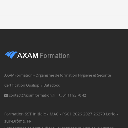
AXAMFormation - Organisme de formation Hygiène et Sécurité
Certification Qualiopi / Datadock
contact@axamformation.fr
04 11 93 70 42
Formation SST
Initiale - MAC - PSC1
2026
2027
26270
Loriol-
sur-Drôme
,
FR