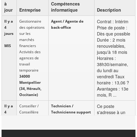
à
Compétences
jour
Entreprise
informatique
Description
Contrat : Intérim
Il y a
Gestionnaire
Agent / Agente de
Prise de poste :
4
des opérations
back-office
Dès que possible
jours
sur les
Durée : 2 mois
marchés
renouvelables,
MIS
financiers
jusqu'à 18 mois
Activités des
Horaires :
agences de
38h30/semaine,
travail
du lundi au
temporaire
vendredi Taux
34000
horaire : 13,06 ?
Montpellier
Avantages : 13e
(34, Hérault,
mois, R ...
Occitanie)
Ce poste
Il y a
Conseiller /
Technicien /
s'adresse à un
4
Conseillère
Technicienne support
profil support
jours
support
logiciel
informatique
technique
idéalement
CDI
informatique
expérimenté et
34000