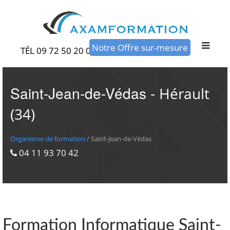
Notre Offre sur-mesure
TÉL 09 72 50 20 00
Saint-Jean-de-Védas -
Hérault
(34)
Organisme de formation
/ Saint-Jean-de-Védas
04 11 93 70 42
Formation Informatique Saint-