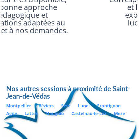
et les exercices et
explication ont été
ludiques et clairs
Nos autres sessions à proximité de Saint-
Jean-de-Védas
Montpellier
Béziers
Sète
Lunel
Frontignan
Agde
Lattes
Mauguio
Castelnau-le-Lez
Mèze