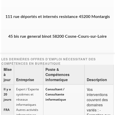
111 rue déportés et internés resistance 45200 Montargis
45 bis rue general binot 58200 Cosne-Cours-sur-Loire
Mise
Poste &
à
Compétences
jour
Entreprise
informatique
Description
Vos
Il y a
Expert / Experte
Consultant /
interventions
20
systèmes et
Consultante
couvrent des
jours
réseaux
informatique
domaines
informatiques
variés : -
FRA
Autres activités
Formation aux
informatiques