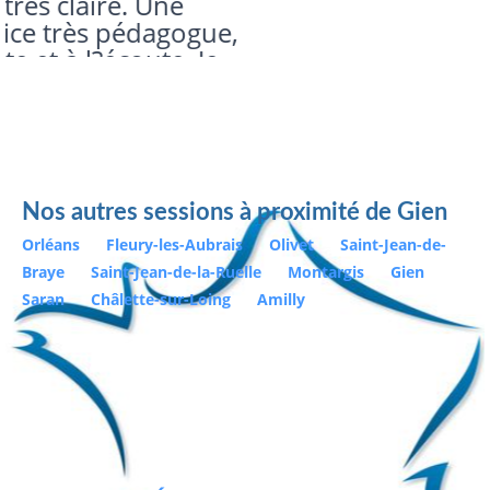
Nos autres sessions à proximité de Gien
Orléans
Fleury-les-Aubrais
Olivet
Saint-Jean-de-
Braye
Saint-Jean-de-la-Ruelle
Montargis
Gien
Saran
Châlette-sur-Loing
Amilly