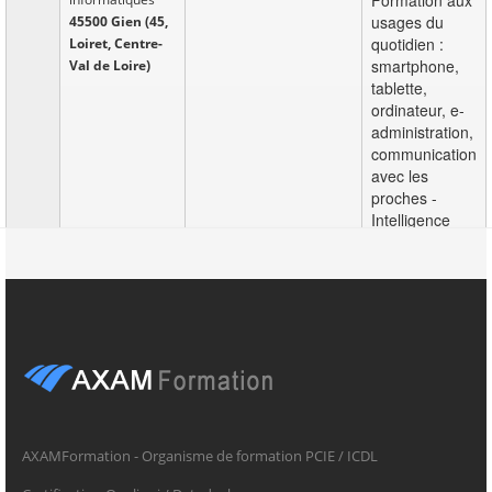
usages du
45500 Gien (45,
quotidien :
Loiret, Centre-
smartphone,
Val de Loire)
tablette,
ordinateur, e-
administration,
communication
avec les
proches -
Intelligence
artificielle ...
Vos
Il y a
Expert / Experte
Consultant /
interventions
20
systèmes et
Consultante
couvrent des
jours
réseaux
informatique
domaines
informatiques
variés
LIB
45500 Gien (45,
Formation aux
Loiret, Centre-
usages du
Val de Loire)
quotidien :
AXAMFormation - Organisme de formation PCIE / ICDL
smartphone,
tablette,