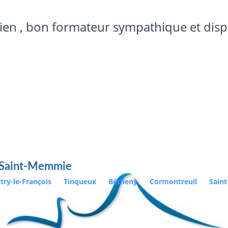
formation non adapté pour notre travail
e Saint-Memmie
itry-le-François
Tinqueux
Bétheny
Cormontreuil
Sain