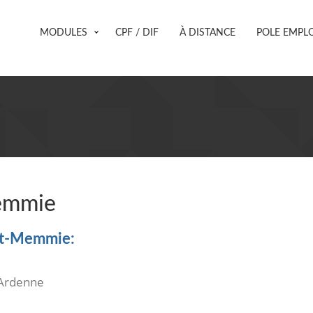
MODULES
CPF / DIF
À DISTANCE
POLE EMPLO
Memmie
int-Memmie:
Ardenne