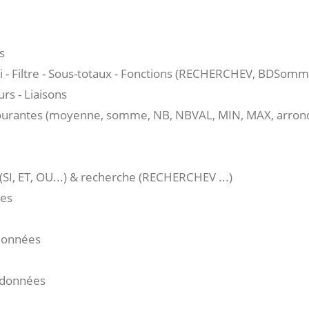
s
 - Filtre - Sous-totaux - Fonctions (RECHERCHEV, BDSomme
urs - Liaisons
courantes (moyenne, somme, NB, NBVAL, MIN, MAX, arrondi
SI, ET, OU...) & recherche (RECHERCHEV ...)
les
 données
e données