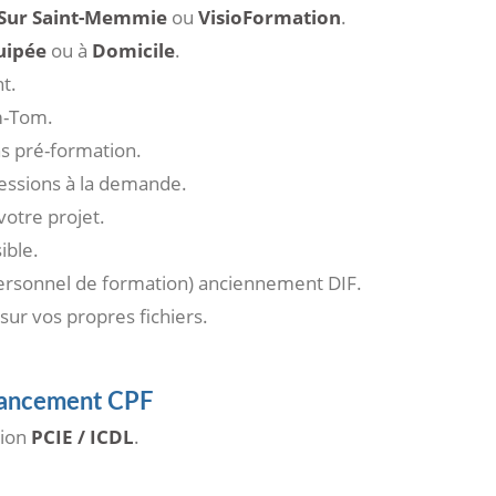
 Sur Saint-Memmie
ou
VisioFormation
.
uipée
ou à
Domicile
.
t.
-Tom.
ns pré-formation.
sessions à la demande.
otre projet.
ible.
rsonnel de formation) anciennement DIF.
 sur vos propres fichiers.
inancement CPF
tion
PCIE / ICDL
.