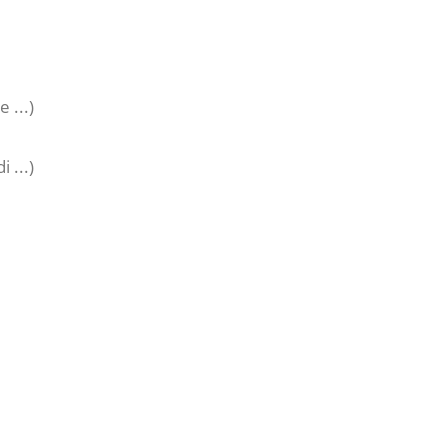
 ...)
 ...)