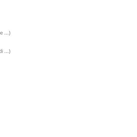
 ...)
 ...)