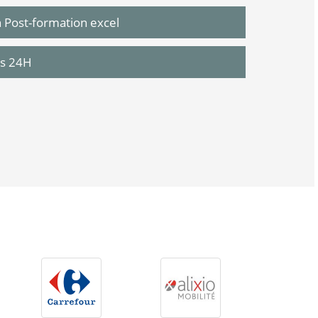
n Post-formation excel
us 24H