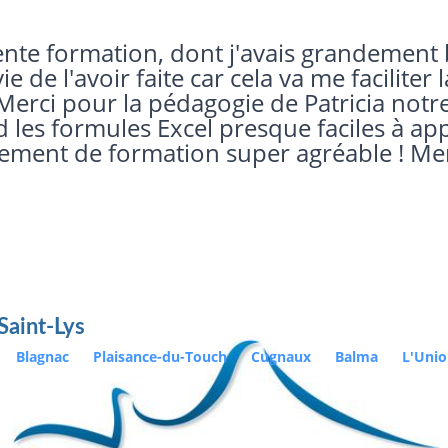
 de réaliser cette formation sur une jour
Saint-Lys
Blagnac
Plaisance-du-Touch
Cugnaux
Balma
L'Uni