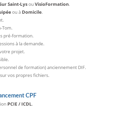
Sur Saint-Lys
ou
VisioFormation
.
uipée
ou à
Domicile
.
t.
-Tom.
ns pré-formation.
sessions à la demande.
otre projet.
ible.
rsonnel de formation) anciennement DIF.
 sur vos propres fichiers.
inancement CPF
tion
PCIE / ICDL
.