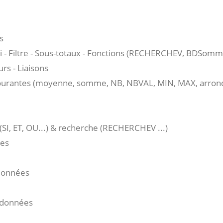
s
 - Filtre - Sous-totaux - Fonctions (RECHERCHEV, BDSomme
urs - Liaisons
courantes (moyenne, somme, NB, NBVAL, MIN, MAX, arrondi
SI, ET, OU...) & recherche (RECHERCHEV ...)
les
 données
e données