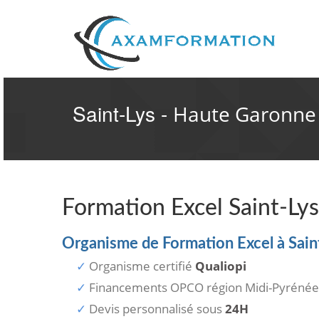
Saint-Lys -
Haute Garonne 
Formation Excel Saint-Lys
Organisme de Formation Excel à Sain
Organisme certifié
Qualiopi
Financements OPCO région Midi-Pyrénée
Devis personnalisé sous
24H