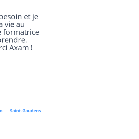
née complête
on
Saint-Gaudens