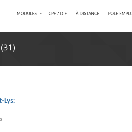
MODULES
CPF / DIF
À DISTANCE
POLE EMPLO
(31)
t-Lys:
s