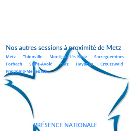
Nos autres sessions à proximité de Metz
Metz
Thionville
Montigny-lès-Metz
Sarreguemines
Forbach
Saint-Avold
Yutz
Hayange
Creutzwald
Freyming-Merlebach
PRÉSENCE NATIONALE