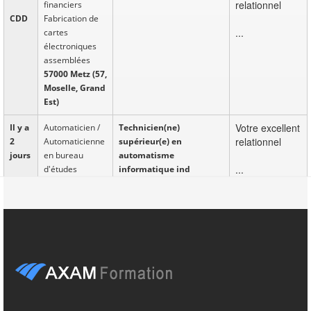
relationnel
financiers
CDD
Fabrication de
...
cartes
électroniques
assemblées
57000 Metz (57,
Moselle, Grand
Est)
Votre excellent
Il y a
Automaticien /
Technicien(ne)
relationnel
2
Automaticienne
supérieur(e) en
jours
en bureau
automatisme
...
d'études
informatique ind
MIS
Activités des
agences de
travail
temporaire
57000 Metz (57,
Moselle, Grand
Est)
En tant que
Il y a
Développeur /
Programmeur /
Coordinateur
2
Développeuse
Programmeuse d'études