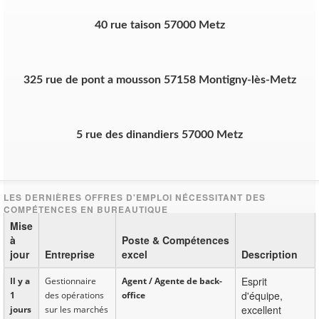
40 rue taison 57000 Metz
325 rue de pont a mousson 57158 Montigny-lès-Metz
5 rue des dinandiers 57000 Metz
Mise
à
Poste & Compétences
jour
Entreprise
excel
Description
Esprit
Il y a
Gestionnaire
Agent / Agente de back-
d'équipe,
1
des opérations
office
excellent
jours
sur les marchés