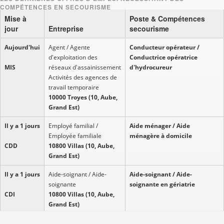
Mise à
Poste & Compétences
jour
Entreprise
secourisme
Aujourd'hui
Agent / Agente
Conducteur opérateur /
d'exploitation des
Conductrice opératrice
MIS
réseaux d'assainissement
d'hydrocureur
Activités des agences de
travail temporaire
10000 Troyes (10, Aube,
Grand Est)
Il y a 1 jours
Employé familial /
Aide ménager / Aide
Employée familiale
ménagère à domicile
CDD
10800 Villas (10, Aube,
Grand Est)
Il y a 1 jours
Aide-soignant / Aide-
Aide-soignant / Aide-
soignante
soignante en gériatrie
CDI
10800 Villas (10, Aube,
Grand Est)
Il y a 1 jours
Employé familial /
Aide ménager / Aide