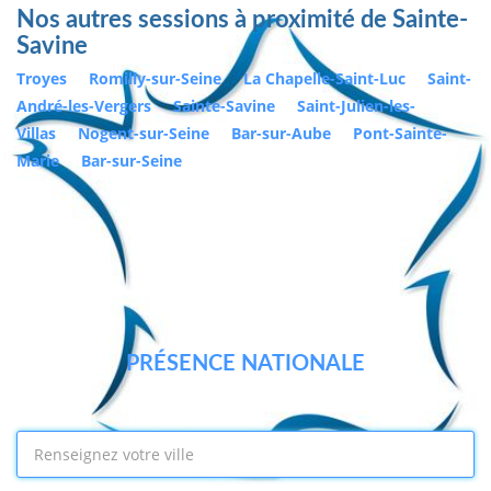
Nos autres sessions à proximité de Sainte-
Savine
Troyes
Romilly-sur-Seine
La Chapelle-Saint-Luc
Saint-
André-les-Vergers
Sainte-Savine
Saint-Julien-les-
Villas
Nogent-sur-Seine
Bar-sur-Aube
Pont-Sainte-
Marie
Bar-sur-Seine
PRÉSENCE NATIONALE