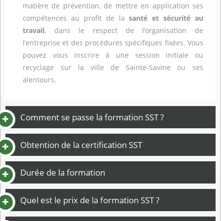
matière de prévention, de mettre en application ses
compétences au profit de la
santé et sécurité au
travail
, dans le respect de l’organisation de
l’entreprise et des procédures spécifiques fixées. Vous
pouvez vous inscrire à une session initiale ou
recyclage sur la ville de Sainte-Savine ou ses
alentours.
Comment se passe la formation SST ?
Obtention de la certification SST
Durée de la formation
Quel est le prix de la formation SST ?