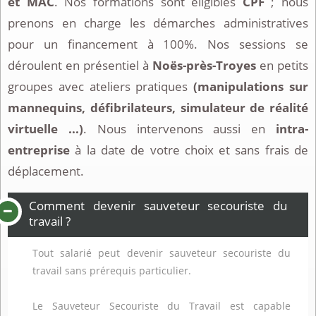
et MAC
. Nos formations sont éligibles
CPF
; nous
prenons en charge les démarches administratives
pour un financement à 100%. Nos sessions se
déroulent en présentiel à
Noës-près-Troyes
en petits
groupes avec ateliers pratiques
(manipulations sur
mannequins, défibrilateurs, simulateur de réalité
virtuelle ...)
. Nous intervenons aussi en
intra-
entreprise
à la date de votre choix et sans frais de
déplacement.
Comment devenir sauveteur secouriste du
travail ?
Tout salarié peut devenir sauveteur secouriste du
travail sans prérequis particulier.
Le Sauveteur Secouriste du Travail est capable