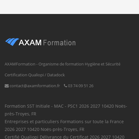
AXAMFormation - Organisme de formation Hygiène et Sécurité
Certification Qualiopi / Datadock
contact@axamformation.fr
03 74 09 51 26
Formation SST
Initiale - MAC - PSC1
2026
2027
10420
Noës-
près-Troyes
,
FR
Entreprises et particuliers
Formations sur toute la France
2026
2027
10420
Noës-près-Troyes
,
FR
Certifié Qualiopi
Délivrance du Certificat
2026
2027
10420