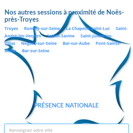
Nos autres sessions à proximité de Noës-
près-Troyes
Troyes
Romilly-sur-Seine
La Chapelle-Saint-Luc
Saint-
André-les-Vergers
Sainte-Savine
Saint-Julien-les-
Villas
Nogent-sur-Seine
Bar-sur-Aube
Pont-Sainte-
Marie
Bar-sur-Seine
PRÉSENCE NATIONALE