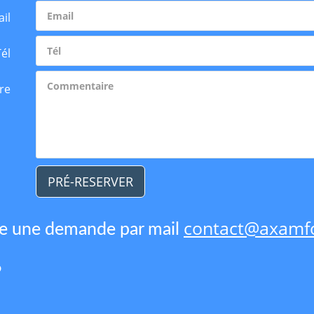
il
Tél
re
PRÉ-RESERVER
contact@axamfo
re une demande par mail
6