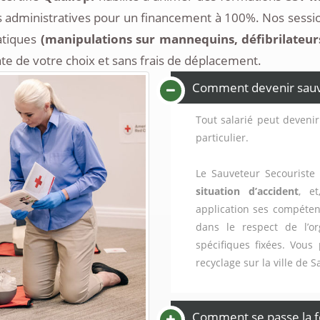
 administratives pour un financement à 100%. Nos sessio
atiques
(manipulations sur mannequins, défibrilateurs, 
ate de votre choix et sans frais de déplacement.
Comment devenir sauvet
Tout salarié peut devenir
particulier.
Le Sauveteur Secouriste 
situation d’accident
, e
application ses compéten
dans le respect de l’or
spécifiques fixées. Vous
recyclage sur la ville de S
Comment se passe la f