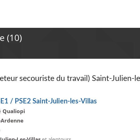
e (10)
eur secouriste du travail) Saint-Julien-l
1 / PSE2 Saint-Julien-les-Villas
ié
Qualiopi
-Ardenne
e
Julien-Les-Villas
et alentours