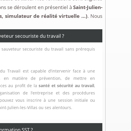
ns se déroulent en présentiel à
Saint-Julien-
simulateur de réalité virtuelle ...)
. Nous
eur secouriste du travail ?
 sauveteur secouriste du travail sans prérequis
du Travail est capable d’intervenir face à une
t, en matière de prévention, de mettre en
ces au profit de la
santé et sécurité au travail
,
ganisation de l’entreprise et des procédures
 pouvez vous inscrire à une session initiale ou
aint-Julien-les-Villas ou ses alentours.
ormation SST ?