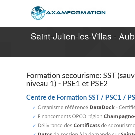
Saint-Julien-les-Villas -
Aub
Formation secourisme: SST (sauvet
niveau 1) - PSE1 et PSE2
Centre de Formation SST / PSC1 / PSE
Organisme référencé
DataDock
- Certif
Financements OPCO région
Champagne
Délivrance des
Certificats
de secourism
Dates
de session à la demande sur
Saint-