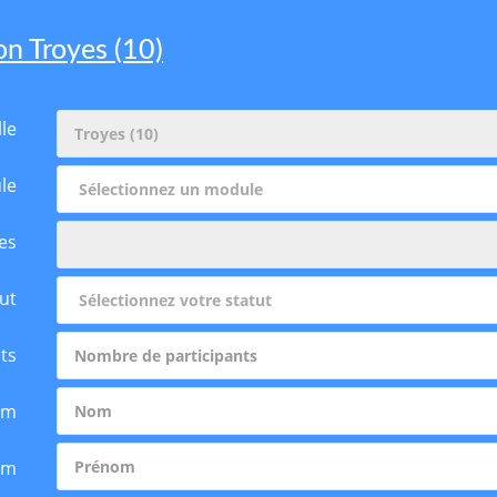
on Troyes (10)
lle
le
es
ut
ts
om
om