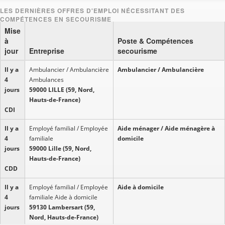
Mise
à
Poste & Compétences
jour
Entreprise
secourisme
Il y a
Ambulancier / Ambulancière
Ambulancier / Ambulancière
4
Ambulances
jours
59000 LILLE (59, Nord,
Hauts-de-France)
CDI
Il y a
Employé familial / Employée
Aide ménager / Aide ménagère à
4
familiale
domicile
jours
59000 Lille (59, Nord,
Hauts-de-France)
CDD
Il y a
Employé familial / Employée
Aide à domicile
4
familiale Aide à domicile
jours
59130 Lambersart (59,
Nord, Hauts-de-France)