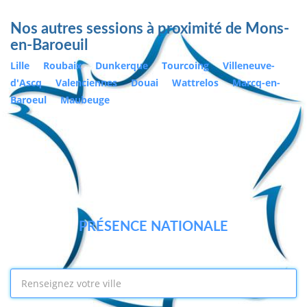
Nos autres sessions à proximité de Mons-
en-Baroeuil
Lille
Roubaix
Dunkerque
Tourcoing
Villeneuve-
d'Ascq
Valenciennes
Douai
Wattrelos
Marcq-en-
Baroeul
Maubeuge
PRÉSENCE NATIONALE