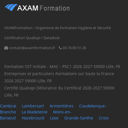
MIS
59000 Lille (59, Nord,
Hauts-de-France)
Il y a
Professeur / Professeure à
Professeur / Professeure en
6
domicile
soutien scolaire
AXAMFormation - Organisme de formation Hygiène et Sécurité
jours
59120 Loos (59, Nord,
Hauts-de-France)
Certification Qualiopi / Datadock
CDD
contact@axamformation.fr
03 74 09 51 26
Il y a
Aide d'élevage agricole
Aide-vacher / Aide-vachère
6
59260 Lezennes (59, Nord,
jours
Hauts-de-France)
Formation SST
Initiale - MAC - PSC1
2026
2027
59000
Lille
,
FR
Entreprises et particuliers
Formations sur toute la France
CDI
2026
2027
59000
Lille
,
FR
Il y a
Employé familial / Employée
Aide ménager / Aide ménagère à
Certifié Qualiopi
Délivrance du Certificat
2026
2027
59000
6
familiale
domicile
Lille
,
FR
jours
59491 d'Ascq ()
Cambrai
Lambersart
Armentières
Coudekerque-
CDD
Branche
La Madeleine
Mons-en-
Baroeuil
Hazebrouck
Loos
Grande-Synthe
Croix
Il y a
Professeur / Professeure à
Professeur / Professeure en
7
domicile
soutien scolaire