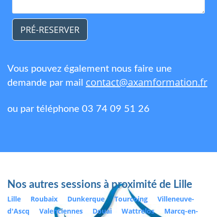
PRÉ-RESERVER
Vous pouvez également nous faire une
contact@axamformation.fr
demande par mail
ou par téléphone 03 74 09 51 26
Nos autres sessions à proximité de Lille
Lille
Roubaix
Dunkerque
Tourcoing
Villeneuve-
d'Ascq
Valenciennes
Douai
Wattrelos
Marcq-en-