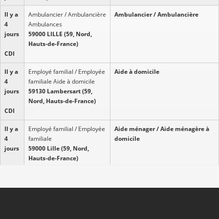
Il y a
Ambulancier / Ambulancière
Ambulancier / Ambulancière
4
Ambulances
jours
59000 LILLE (59, Nord,
Hauts-de-France)
CDI
Il y a
Employé familial / Employée
Aide à domicile
4
familiale Aide à domicile
jours
59130 Lambersart (59,
Nord, Hauts-de-France)
CDI
Il y a
Employé familial / Employée
Aide ménager / Aide ménagère à
4
familiale
domicile
jours
59000 Lille (59, Nord,
Hauts-de-France)
CDD
Il y a
Aide-soignant / Aide-
Aide-soignant / Aide-soignante
6
soignante Activités des
jours
agences de placement de
main-d'?uvre