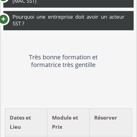
(MAC SST)
Pourquoi une entreprise doit avoir un acteur
SST ?
Comme discuté à la fin de la
formation, le problème a vraiment
été l'étude des besoins et
l'évaluation du niveau avant la
formation qui n'a pas été bon et
qui a donc (pour mon ressenti) fait
perdre du temps pour avoir une
réelle amélioration.
Dates et
Module et
Réserver
Lieu
Prix