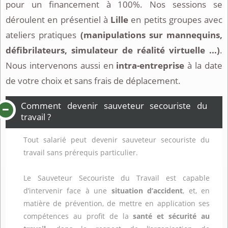
pour un financement à 100%. Nos sessions se
déroulent en présentiel à
Lille
en petits groupes avec
ateliers pratiques
(manipulations sur mannequins,
défibrilateurs, simulateur de réalité virtuelle ...)
.
Nous intervenons aussi en
intra-entreprise
à la date
de votre choix et sans frais de déplacement.
Comment devenir sauveteur secouriste du
travail ?
Tout salarié peut devenir sauveteur secouriste du
travail sans prérequis particulier.
Le Sauveteur Secouriste du Travail est capable
d’intervenir face à une
situation d’accident
, et, en
matière de prévention, de mettre en application ses
compétences au profit de la
santé et sécurité au