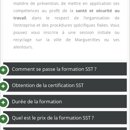
matière de prévention, de mettre en application ses
compétences au profit de la
santé et sécurité au
travail
, dans le respect de l’organisation de
l’entreprise et des procédures spécifiques fixées. Vous
pouvez vous inscrire à une session initiale ou
recyclage sur la ville de Marguerittes ou ses
alentours.
Comment se passe la formation SST ?
Obtention de la certification SST
Durée de la formation
Quel est le prix de la formation SST ?