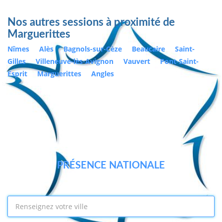
Nos autres sessions à proximité de
Marguerittes
Nîmes
Alès
Bagnols-sur-Cèze
Beaucaire
Saint-
Gilles
Villeneuve-lès-Avignon
Vauvert
Pont-Saint-
Esprit
Marguerittes
Angles
PRÉSENCE NATIONALE