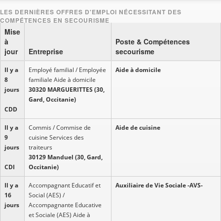
Mise
à
Poste & Compétences
jour
Entreprise
secourisme
Il y a
Employé familial / Employée
Aide à domicile
8
familiale Aide à domicile
jours
30320 MARGUERITTES (30,
Gard, Occitanie)
CDD
Il y a
Commis / Commise de
Aide de cuisine
9
cuisine Services des
jours
traiteurs
30129 Manduel (30, Gard,
CDI
Occitanie)
Il y a
Accompagnant Educatif et
Auxiliaire de Vie Sociale -AVS-
16
Social (AES) /
jours
Accompagnante Educative
et Sociale (AES) Aide à