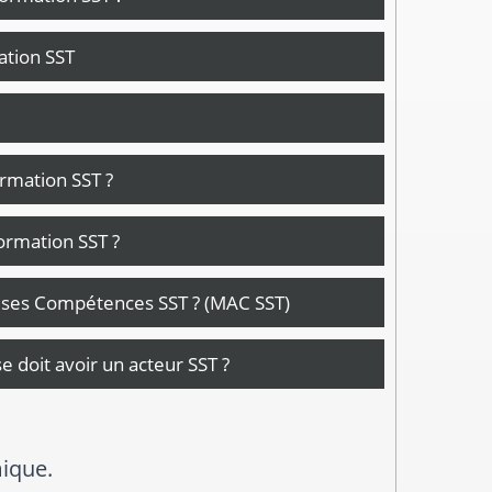
cation SST
ormation SST ?
ormation SST ?
r ses Compétences SST ? (MAC SST)
 doit avoir un acteur SST ?
es bonnes