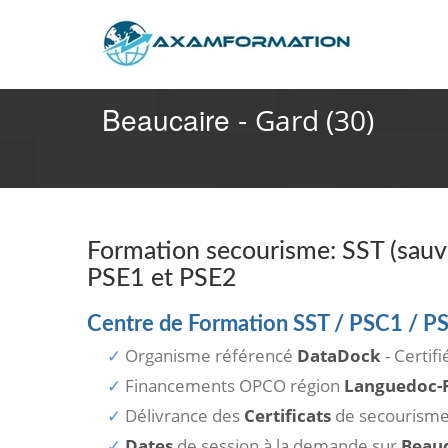
Beaucaire -
Gard (30)
Formation secourisme: SST (sauve
PSE1 et PSE2
Centre de Formation SST / PSC1 / P
Organisme référencé
DataDock
- Certif
Financements OPCO région
Languedoc-R
Délivrance des
Certificats
de secourism
Dates
de session à la demande sur
Beauc