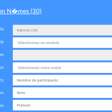
sion N�mes (30)
lle
le
es
ut
ts
om
om