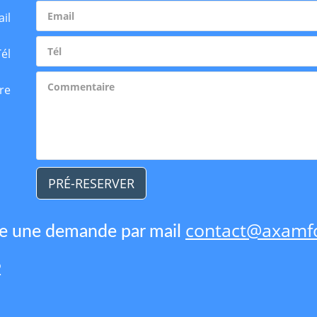
il
Tél
re
PRÉ-RESERVER
contact@axamfo
re une demande par mail
2