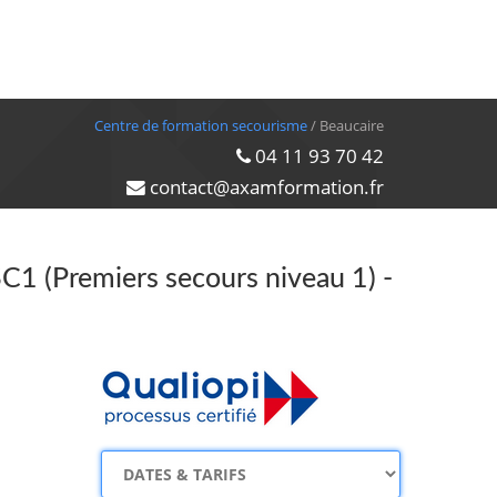
Centre de formation secourisme
/ Beaucaire
04 11 93 70 42
contact@axamformation.fr
SC1 (Premiers secours niveau 1) -