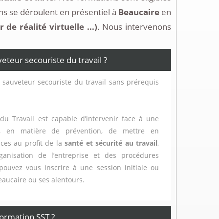
s se déroulent en présentiel à
Beaucaire
en
e réalité virtuelle ...)
. Nous intervenons
eur secouriste du travail ?
 sauveteur secouriste du travail sans prérequis
du Travail est capable d’intervenir face à une
t, en matière de prévention, de mettre en
ces au profit de la
santé et sécurité au travail
,
ganisation de l’entreprise et des procédures
 pouvez vous inscrire à une session initiale ou
Beaucaire ou ses alentours.
ormation SST ?