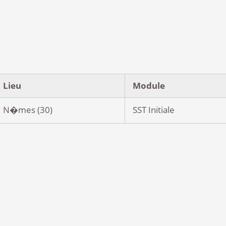
Christophe est quelqu'un tres attentionne , et a l
et maintenant a moi d'utiliser mes acquits
Lieu
Module
N�mes (30)
SST Initiale