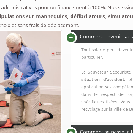
administratives pour un financement à 100%. Nos session
pulations sur mannequins, défibrilateurs, simulateur d
choix et sans frais de déplacement.
Comment devenir sauvet
Tout salarié peut devenir
particulier.
Le Sauveteur Secouriste 
situation d’accident
, e
application ses compéten
dans le respect de l’or
spécifiques fixées. Vous
recyclage sur la ville de 
Comment se passe la f