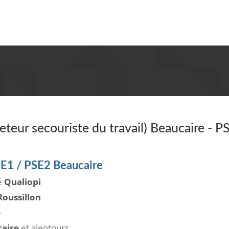
teur secouriste du travail) Beaucaire - P
SE1 / PSE2 Beaucaire
ié
Qualiopi
oussillon
e
aire
et alentours