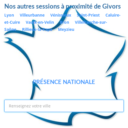
Nos autres sessions à proximité de Givors
Lyon
Villeurbanne
Vénissieux
Saint-Priest
Caluire-
et-Cuire
Vaulx-en-Velin
Bron
Villefranche-sur-
Saône
Rillieux-la-Pape
Meyzieu
PRÉSENCE NATIONALE