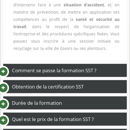
d’intervenir face à une
situation d’accident
, et, en
matière de prévention, de mettre en application ses
compétences au profit de la
santé et sécurité au
travail
, dans le respect de l’organisation de
l’entreprise et des procédures spécifiques fixées. Vous
pouvez vous inscrire à une session initiale ou
recyclage sur la ville de Givors ou ses alentours.
Comment se passe la formation SST ?
Obtention de la certification SST
Durée de la formation
Quel est le prix de la formation SST ?