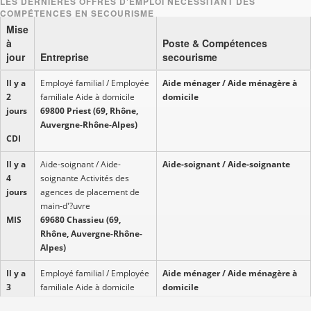
Mise
à
Poste & Compétences
jour
Entreprise
secourisme
Il y a
Employé familial / Employée
Aide ménager / Aide ménagère à
2
familiale Aide à domicile
domicile
jours
69800 Priest (69, Rhône,
Auvergne-Rhône-Alpes)
CDI
Il y a
Aide-soignant / Aide-
Aide-soignant / Aide-soignante
4
soignante Activités des
jours
agences de placement de
main-d'?uvre
MIS
69680 Chassieu (69,
Rhône, Auvergne-Rhône-
Alpes)
Il y a
Employé familial / Employée
Aide ménager / Aide ménagère à
3
familiale Aide à domicile
domicile
jours
69330 Meyzieu (69, Rhône,