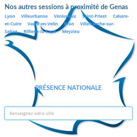
Nos autres sessions à proximité de Genas
Lyon
Villeurbanne
Vénissieux
Saint-Priest
Caluire-
et-Cuire
Vaulx-en-Velin
Bron
Villefranche-sur-
Saône
Rillieux-la-Pape
Meyzieu
PRÉSENCE NATIONALE