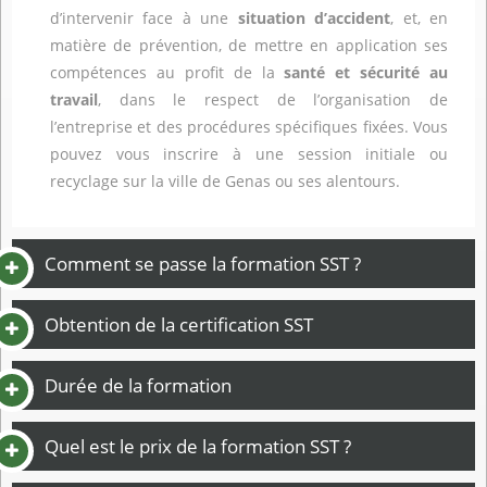
d’intervenir face à une
situation d’accident
, et, en
matière de prévention, de mettre en application ses
compétences au profit de la
santé et sécurité au
travail
, dans le respect de l’organisation de
l’entreprise et des procédures spécifiques fixées. Vous
pouvez vous inscrire à une session initiale ou
recyclage sur la ville de Genas ou ses alentours.
Comment se passe la formation SST ?
Obtention de la certification SST
Durée de la formation
Quel est le prix de la formation SST ?