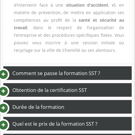
d’intervenir face à une
situation d’accident
, et, en
matière de prévention, de mettre en application ses
compétences au profit de la
santé et sécurité au
travail
, dans le respect de l’organisation de
l’entreprise et des procédures spécifiques fixées. Vous
pouvez vous inscrire à une session initiale ou
recyclage sur la ville de Chemillé ou ses alentours.
Comment se passe la formation SST ?
Obtention de la certification SST
Durée de la formation
Quel est le prix de la formation SST ?