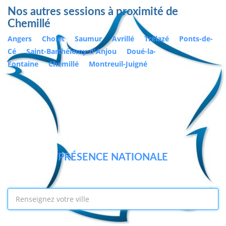
Nos autres sessions à proximité de
Chemillé
Angers
Cholet
Saumur
Avrillé
Trélazé
Ponts-de-
Cé
Saint-Barthélemy-d'Anjou
Doué-la-
Fontaine
Chemillé
Montreuil-Juigné
PRÉSENCE NATIONALE