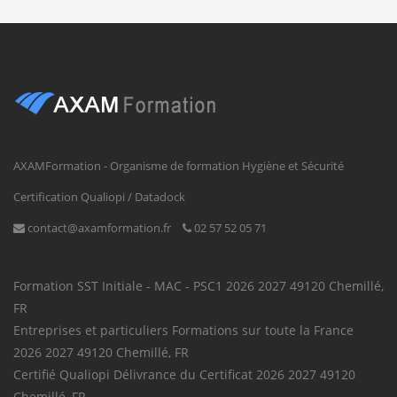
AXAMFormation - Organisme de formation Hygiène et Sécurité
Certification Qualiopi / Datadock
contact@axamformation.fr
02 57 52 05 71
Formation SST
Initiale - MAC - PSC1
2026
2027
49120
Chemillé
,
FR
Entreprises et particuliers
Formations sur toute la France
2026
2027
49120
Chemillé
,
FR
Certifié Qualiopi
Délivrance du Certificat
2026
2027
49120
Chemillé
,
FR