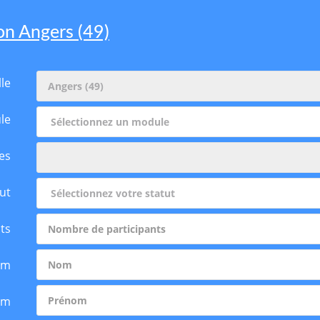
on Angers (49)
lle
le
es
ut
ts
om
om