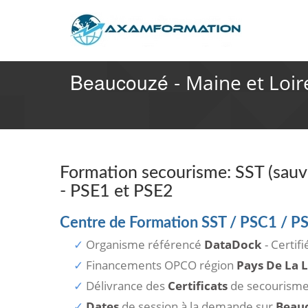
Beaucouzé -
Maine et Loir
Formation secourisme: SST (sauve
- PSE1 et PSE2
Centre de Formation SST / PSC1 / P
Organisme référencé
DataDock
- Certif
Financements OPCO région
Pays De La L
Délivrance des
Certificats
de secourism
Dates
de session à la demande sur
Beau