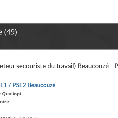
e (49)
teur secouriste du travail) Beaucouzé - 
SE1 / PSE2 Beaucouzé
ié
Qualiopi
oire
e
couzé
et alentours