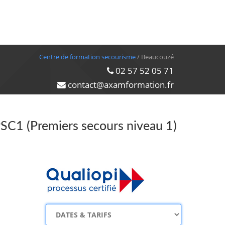
Centre de formation secourisme
/ Beaucouzé
02 57 52 05 71
contact@axamformation.fr
PSC1 (Premiers secours niveau 1)