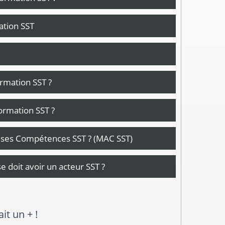
cation SST
ormation SST ?
ormation SST ?
r ses Compétences SST ? (MAC SST)
 doit avoir un acteur SST ?
sante futur