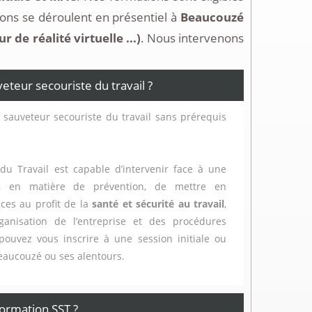
ons se déroulent en présentiel à
Beaucouzé
de réalité virtuelle ...)
. Nous intervenons
eur secouriste du travail ?
 sauveteur secouriste du travail sans prérequis
du Travail est capable d’intervenir face à une
t, en matière de prévention, de mettre en
ces au profit de la
santé et sécurité au travail
,
ganisation de l’entreprise et des procédures
 pouvez vous inscrire à une session initiale ou
Beaucouzé ou ses alentours.
ormation SST ?