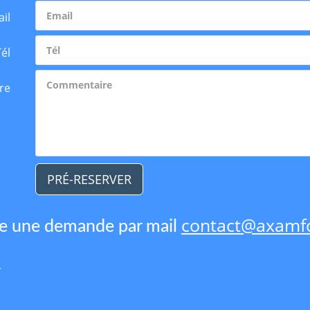
il
Tél
re
PRÉ-RESERVER
contact@axamfo
re une demande par mail
1