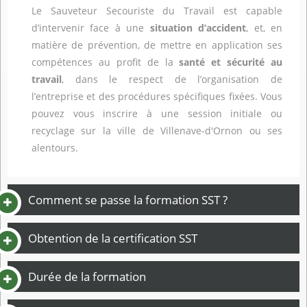
Le Sauveteur Secouriste du Travail est capable
d’intervenir face à une
situation d’accident
, et, en
matière de prévention, de mettre en application ses
compétences au profit de la
santé et sécurité au
travail
, dans le respect de l’organisation de
l’entreprise et des procédures spécifiques fixées. Vous
pouvez vous inscrire à une session initiale ou
recyclage sur la ville de Villenave-d'Ornon ou ses
alentours.
Comment se passe la formation SST ?
Obtention de la certification SST
Durée de la formation