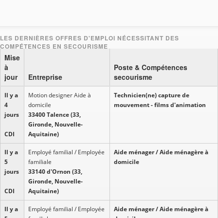
Mise
à
Poste & Compétences
jour
Entreprise
secourisme
Il y a
Motion designer Aide à
Technicien(ne) capture de
4
domicile
mouvement - films d'animation
jours
33400 Talence (33,
Gironde, Nouvelle-
CDI
Aquitaine)
Il y a
Employé familial / Employée
Aide ménager / Aide ménagère à
5
familiale
domicile
jours
33140 d'Ornon (33,
Gironde, Nouvelle-
CDI
Aquitaine)
Il y a
Employé familial / Employée
Aide ménager / Aide ménagère à