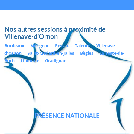
Nos autres sessions à proximité de
Villenave-d'Ornon
Bordeaux
Mérignac
Pessac
Talence
Villenave-
d'Ornon
Saint-Médard-en-Jalles
Bègles
La Teste-de-
Buch
Libourne
Gradignan
PRÉSENCE NATIONALE