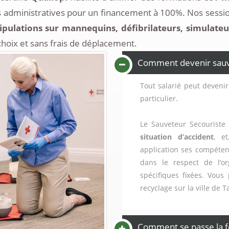
 administratives pour un financement à 100%. Nos sessio
pulations sur mannequins, défibrilateurs, simulateur d
choix et sans frais de déplacement.
Comment devenir sauvet
Tout salarié peut devenir
particulier.
Le Sauveteur Secouriste 
situation d’accident
, e
application ses compéten
dans le respect de l’or
spécifiques fixées. Vous
recyclage sur la ville de 
Comment se passe la f