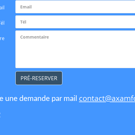
il
Tél
re
PRÉ-RESERVER
contact@axamfo
re une demande par mail
2