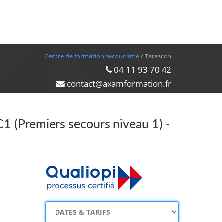
Centre de formation secourisme
/ Tarascon
04 11 93 70 42
contact@axamformation.fr
C1 (Premiers secours niveau 1) -