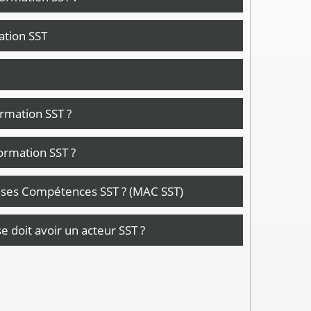
cation SST
ormation SST ?
ormation SST ?
r ses Compétences SST ? (MAC SST)
 doit avoir un acteur SST ?
gogue