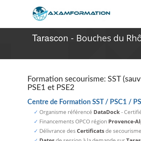
Tarascon -
Bouches du Rhô
Formation secourisme: SST (sauve
PSE1 et PSE2
Centre de Formation SST / PSC1 / P
Organisme référencé
DataDock
- Certif
Financements OPCO région
Provence-Al
Délivrance des
Certificats
de secourism
Dates
de session à la demande sur
Tara