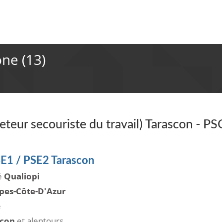
ne (13)
teur secouriste du travail) Tarascon - PS
SE1 / PSE2 Tarascon
ié
Qualiopi
pes-Côte-D'Azur
e
scon
et alentours