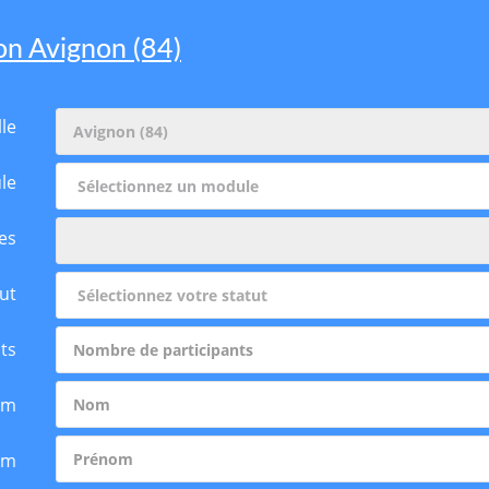
ion Avignon (84)
lle
le
es
ut
ts
om
om