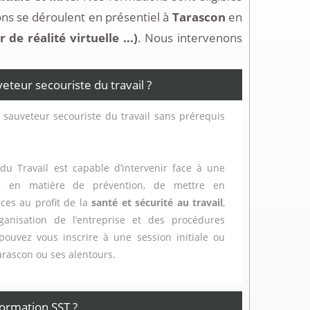
ns se déroulent en présentiel à
Tarascon
en
e réalité virtuelle ...)
. Nous intervenons
eur secouriste du travail ?
 sauveteur secouriste du travail sans prérequis
du Travail est capable d’intervenir face à une
t, en matière de prévention, de mettre en
ces au profit de la
santé et sécurité au travail
,
ganisation de l’entreprise et des procédures
 pouvez vous inscrire à une session initiale ou
Tarascon ou ses alentours.
ormation SST ?