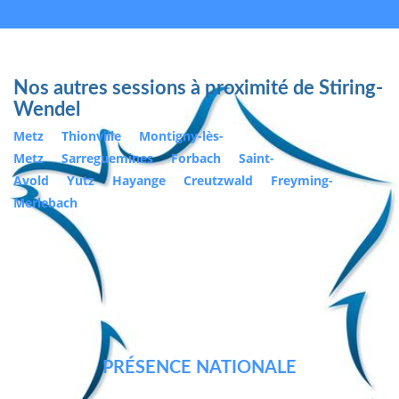
Nos autres sessions à proximité de Stiring-
Wendel
Metz
Thionville
Montigny-lès-
Metz
Sarreguemines
Forbach
Saint-
Avold
Yutz
Hayange
Creutzwald
Freyming-
Merlebach
PRÉSENCE NATIONALE