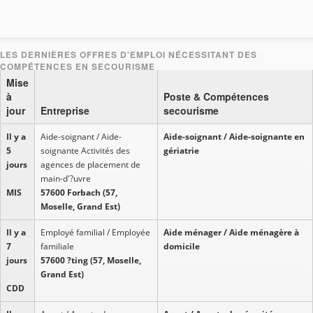
Mise
à
Poste & Compétences
jour
Entreprise
secourisme
Il y a
Aide-soignant / Aide-
Aide-soignant / Aide-soignante en
5
soignante Activités des
gériatrie
jours
agences de placement de
main-d'?uvre
MIS
57600 Forbach (57,
Moselle, Grand Est)
Il y a
Employé familial / Employée
Aide ménager / Aide ménagère à
7
familiale
domicile
jours
57600 ?ting (57, Moselle,
Grand Est)
CDD