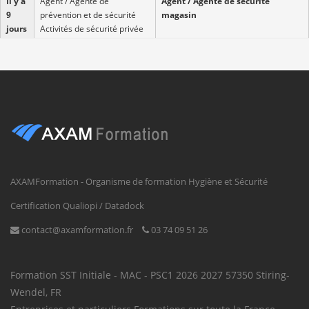
Il y a
Agent / Agente de
Agent / Agente de sécurité
9
prévention et de sécurité
magasin
jours
Activités de sécurité privée
57600 Forbach (57,
CDI
Moselle, Grand Est)
Il y a
Couvreur / Couvreuse
Aide couvreur / Aide couvreuse
8
Imprégnation du bois
jours
57460 BEHREN LES
FORBACH (57, Moselle,
CDI
Grand Est)
Il y a
Employé familial / Employée
Aide ménager / Aide ménagère à
16
familiale
domicile
AXAMFormation - Organisme de formation Hygiène et Sécurité
jours
57515 Alsting (57, Moselle,
Grand Est)
Certification Qualiopi / Datadock
CDI
contact@axamformation.fr
03 74 09 51 26
Il y a
Aide-soignant / Aide-
Aide-soignant / Aide-soignante à
17
soignante Action sociale
domicile
jours
sans hébergement n.c.a.
Formation SST
Initiale - MAC - PSC1
2026
2027
57350
Stiring-
57600 FORBACH (57,
Wendel
,
FR
CDI
Moselle, Grand Est)