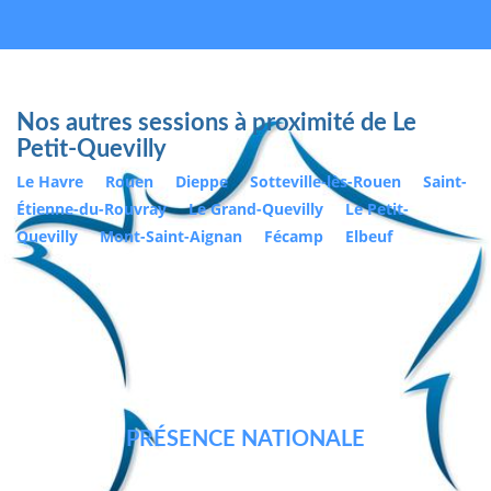
Nos autres sessions à proximité de Le
Petit-Quevilly
Le Havre
Rouen
Dieppe
Sotteville-lès-Rouen
Saint-
Étienne-du-Rouvray
Le Grand-Quevilly
Le Petit-
Quevilly
Mont-Saint-Aignan
Fécamp
Elbeuf
PRÉSENCE NATIONALE