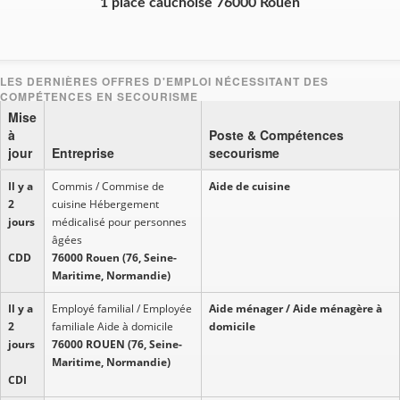
1 place cauchoise 76000 Rouen
Mise
à
Poste & Compétences
jour
Entreprise
secourisme
Il y a
Commis / Commise de
Aide de cuisine
2
cuisine Hébergement
jours
médicalisé pour personnes
âgées
CDD
76000 Rouen (76, Seine-
Maritime, Normandie)
Il y a
Employé familial / Employée
Aide ménager / Aide ménagère à
2
familiale Aide à domicile
domicile
jours
76000 ROUEN (76, Seine-
Maritime, Normandie)
CDI