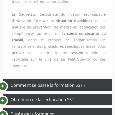
travail sans prérequis particulier.
Le Sauveteur Secouriste du Travail est capable
d’intervenir face à une
situation d’accident
, et, en
matière de prévention, de mettre en application ses
compétences au profit de la
santé et sécurité au
travail
, dans le respect de l’organisation de
l’entreprise et des procédures spécifiques fixées. Vous
pouvez vous inscrire à une session initiale ou
recyclage sur la ville de Le Petit-Quevilly ou ses
alentours.
Comment se passe la formation SST ?
Obtention de la certification SST
Durée de la formation