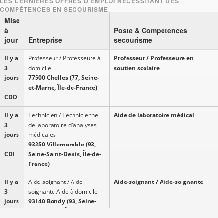
Mise
à
Poste & Compétences
jour
Entreprise
secourisme
Il y a
Professeur / Professeure à
Professeur / Professeure en
3
domicile
soutien scolaire
jours
77500 Chelles (77, Seine-
et-Marne, Île-de-France)
CDD
Il y a
Technicien / Technicienne
Aide de laboratoire médical
3
de laboratoire d'analyses
jours
médicales
93250 Villemomble (93,
CDI
Seine-Saint-Denis, Île-de-
France)
Il y a
Aide-soignant / Aide-
Aide-soignant / Aide-soignante
3
soignante Aide à domicile
jours
93140 Bondy (93, Seine-
Saint-Denis, Île-de-France)