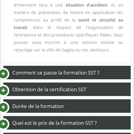
d’intervenir face à une
situation d’accident
, et, en
matière de prévention, de mettre en application ses
compétences au profit de la
santé et sécurité au
travail
, dans le respect de l’organisation de
l’entreprise et des procédures spécifiques fixées. Vous
pouvez vous inscrire à une session initiale ou
recyclage sur la ville de Gagny ou ses alentours.
Comment se passe la formation SST ?
Obtention de la certification SST
Durée de la formation
Quel est le prix de la formation SST ?