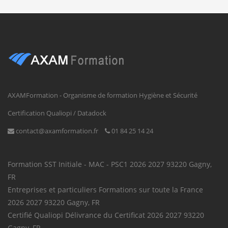
CDI
Il y a
Addictologue
Addictologue
3
93140 Bondy (93, Seine-
jours
Saint-Denis, Île-de-France)
CDI
Il y a
Employé familial / Employée
Aide ménager / Aide ménagère à
4
familiale Nettoyage courant
domicile
AXAMFormation - Organisme de formation Hygiène et Sécurité
jours
des bâtiments
94170 Marne (94, Val-de-
Certification Qualiopi / Datadock
CDI
Marne, Île-de-France)
contact@axamformation.fr
01 84 25 14 24
Il y a
Assistant / Assistante de vie
Assistant / Assistante de vie aux
4
aux familles Conseil pour les
familles
jours
affaires et autres conseils
Formation SST
Initiale - MAC - PSC1
2026
2027
93220
Gagny
,
de gestion
FR
CDD
94170 Marne (94, Val-de-
Entreprises et particuliers
Formations sur toute la France
Marne, Île-de-France)
2026
2027
93220
Gagny
,
FR
Il y a
Aide-soignant / Aide-
Aide-soignant / Aide-soignante
Certifié Qualiopi
Délivrance du Certificat
2026
2027
93220
4
soignante Aide par le travail
Gagny
,
FR