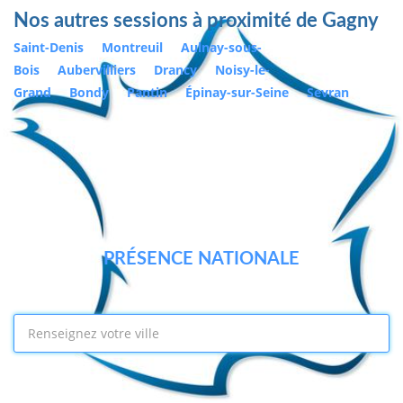
Nos autres sessions à proximité de Gagny
Saint-Denis
Montreuil
Aulnay-sous-
Bois
Aubervilliers
Drancy
Noisy-le-
Grand
Bondy
Pantin
Épinay-sur-Seine
Sevran
PRÉSENCE NATIONALE